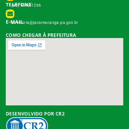
TELEFONE
(93) 3542-1266
E-MAIL
ouvidoria@jacareacanga.pa.gov.br
COMO CHEGAR À PREFEITURA
DESENVOLVIDO POR CR2