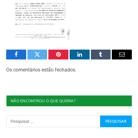
Facebook
Twitter
Pinterest
O
Tumblr
E-
LinkedIn
mail
Os comentários estão fechados.
NÃO ENCONTROU O QUE QUERIA?