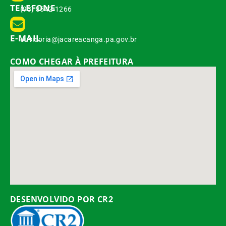
TELEFONE
(93) 3542-1266
E-MAIL
ouvidoria@jacareacanga.pa.gov.br
COMO CHEGAR À PREFEITURA
DESENVOLVIDO POR CR2