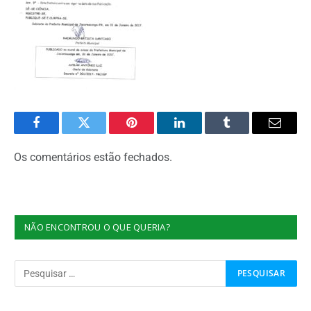
Facebook
Twitter
Pinterest
O
Tumblr
E-
LinkedIn
mail
Os comentários estão fechados.
NÃO ENCONTROU O QUE QUERIA?