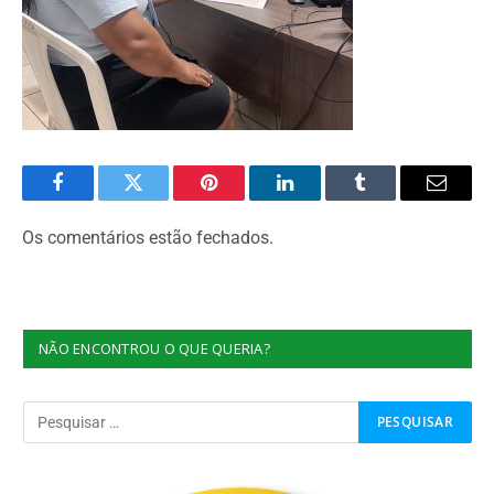
Facebook
Twitter
Pinterest
O
Tumblr
E-
LinkedIn
mail
Os comentários estão fechados.
NÃO ENCONTROU O QUE QUERIA?