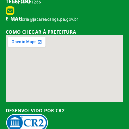
TELEFONE
(93) 3542-1266
E-MAIL
ouvidoria@jacareacanga.pa.gov.br
COMO CHEGAR À PREFEITURA
DESENVOLVIDO POR CR2