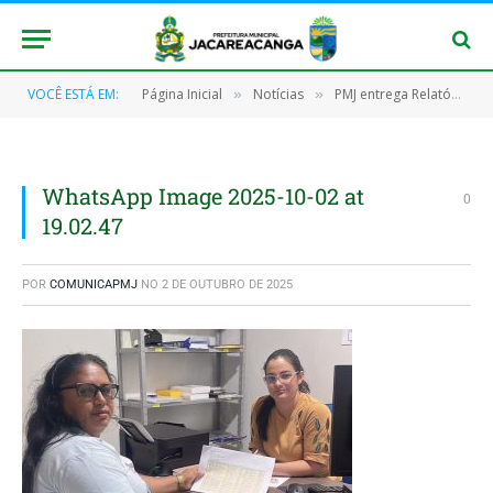
VOCÊ ESTÁ EM:
Página Inicial
Notícias
PMJ entrega Relatório de Repercussão Educacional do Bolsa Família
»
»
WhatsApp Image 2025-10-02 at
0
19.02.47
POR
COMUNICAPMJ
NO
2 DE OUTUBRO DE 2025