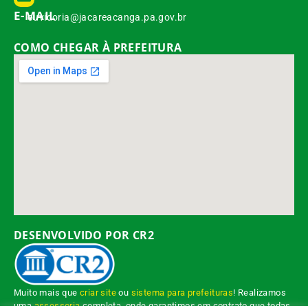
E-MAIL
ouvidoria@jacareacanga.pa.gov.br
COMO CHEGAR À PREFEITURA
DESENVOLVIDO POR CR2
Muito mais que
criar site
ou
sistema para prefeituras
! Realizamos
uma
assessoria
completa, onde garantimos em contrato que todas