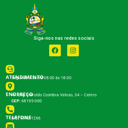
Siga-nos nas redes sociais
ATENDIMENTO
Segunda à Sexta 08:00 às 18:00
ENDEREÇO
Av. Brg. Haroldo Coimbra Veloso, 34 – Centro
CEP:
68195-000
TELEFONE
(93) 3542-1266