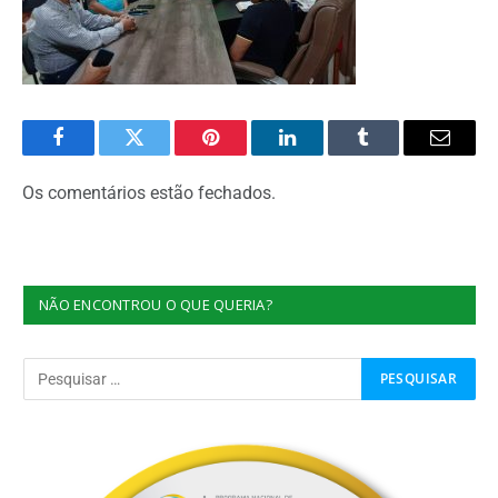
Facebook
Twitter
Pinterest
O
Tumblr
E-
LinkedIn
mail
Os comentários estão fechados.
NÃO ENCONTROU O QUE QUERIA?