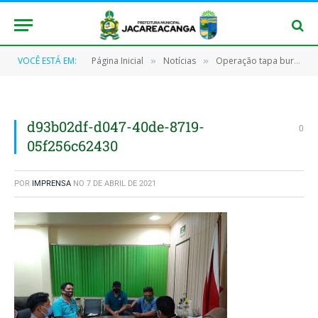
VOCÊ ESTÁ EM:
Página Inicial
Notícias
Operação tapa buraco deve acontecer ainda esse mês nas vias públicas de Jacareacanga
»
»
d93b02df-d047-40de-8719-
0
05f256c62430
POR
IMPRENSA
NO
7 DE ABRIL DE 2021