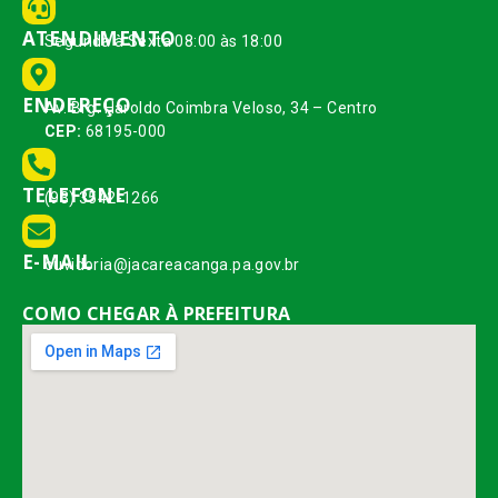
ATENDIMENTO
Segunda à Sexta 08:00 às 18:00
ENDEREÇO
Av. Brg. Haroldo Coimbra Veloso, 34 – Centro
CEP:
68195-000
TELEFONE
(93) 3542-1266
E-MAIL
ouvidoria@jacareacanga.pa.gov.br
COMO CHEGAR À PREFEITURA