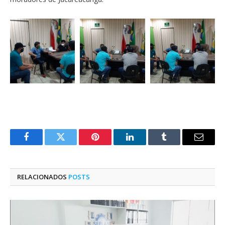
Facebook
Twitter
Pinterest
O
Tumblr
E-
LinkedIn
mail
RELACIONADOS
POSTS