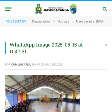
VOCÊ ESTÁ EM:
Página Inicial
Notícias
Maio Laranja: SEMAS realiza caminhada de conscientização contra a violência às crianças e aos adolescentes
»
»
WhatsApp Image 2025-05-15 at
0
11.47.31
POR
COMUNICAPMJ
NO
15 DE MAIO DE 2025