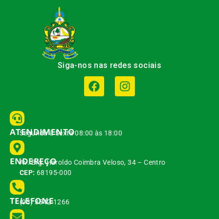
Siga-nos nas redes sociais
ATENDIMENTO
Segunda à Sexta 08:00 às 18:00
ENDEREÇO
Av. Brg. Haroldo Coimbra Veloso, 34 – Centro
CEP:
68195-000
TELEFONE
(93) 3542-1266