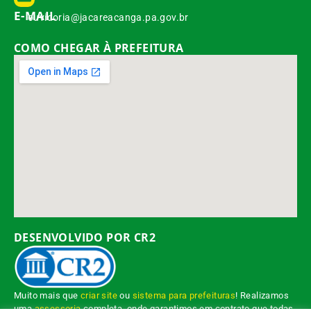
E-MAIL
ouvidoria@jacareacanga.pa.gov.br
COMO CHEGAR À PREFEITURA
DESENVOLVIDO POR CR2
Muito mais que
criar site
ou
sistema para prefeituras
! Realizamos
uma
assessoria
completa, onde garantimos em contrato que todas