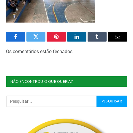
Facebook
Twitter
Pinterest
O
Tumblr
E-
LinkedIn
mail
Os comentários estão fechados.
NÃO ENCONTROU O QUE QUERIA?