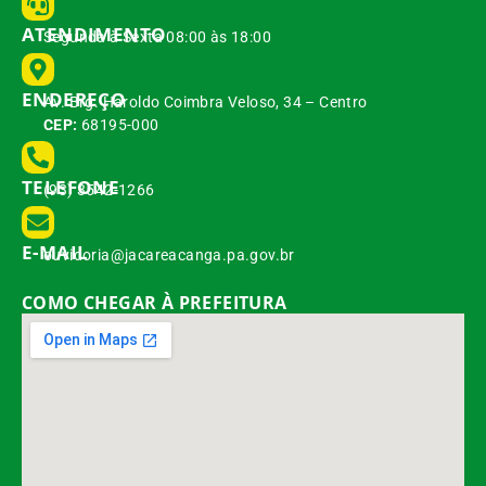
ATENDIMENTO
Segunda à Sexta 08:00 às 18:00
ENDEREÇO
Av. Brg. Haroldo Coimbra Veloso, 34 – Centro
CEP:
68195-000
TELEFONE
(93) 3542-1266
E-MAIL
ouvidoria@jacareacanga.pa.gov.br
COMO CHEGAR À PREFEITURA