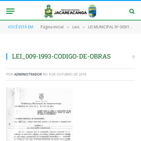
VOCÊ ESTÁ EM:
Página Inicial
Leis
LEI MUNICIPAL Nº 009/1993, DE 07 DE JUNHO DE 1993
»
»
LEI_009-1993-CODIGO-DE-OBRAS
0
POR
ADMINISTRADOR
NO
4 DE OUTUBRO DE 2018