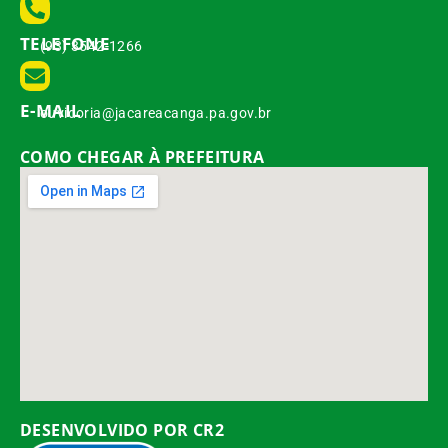
TELEFONE
(93) 3542-1266
E-MAIL
ouvidoria@jacareacanga.pa.gov.br
COMO CHEGAR À PREFEITURA
DESENVOLVIDO POR CR2