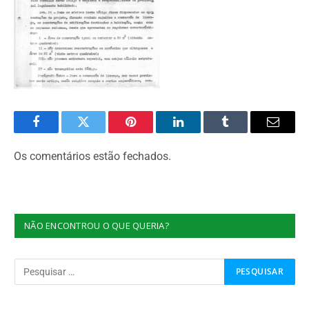
Facebook
Twitter
Pinterest
O
Tumblr
E-
LinkedIn
mail
Os comentários estão fechados.
NÃO ENCONTROU O QUE QUERIA?