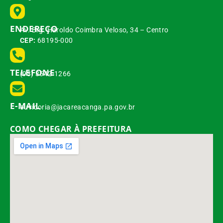
ENDEREÇO
Av. Brg. Haroldo Coimbra Veloso, 34 – Centro
CEP:
68195-000
TELEFONE
(93) 3542-1266
E-MAIL
ouvidoria@jacareacanga.pa.gov.br
COMO CHEGAR À PREFEITURA