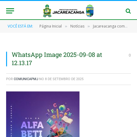
VOCÊ ESTÁ EM:
Página Inicial
Notícias
Jacareacanga comemora o 7 de Setembro com grande desfile cívico
»
»
WhatsApp Image 2025-09-08 at
0
12.13.17
POR
COMUNICAPMJ
NO
8 DE SETEMBRO DE 2025