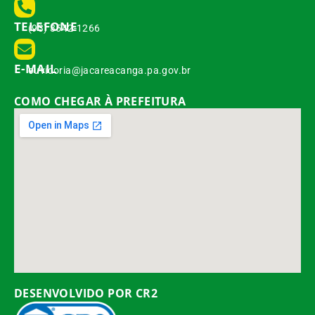
TELEFONE
(93) 3542-1266
E-MAIL
ouvidoria@jacareacanga.pa.gov.br
COMO CHEGAR À PREFEITURA
DESENVOLVIDO POR CR2