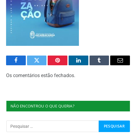
Facebook
Twitter
Pinterest
O
Tumblr
E-
LinkedIn
mail
Os comentários estão fechados.
NÃO ENCONTROU O QUE QUERIA?