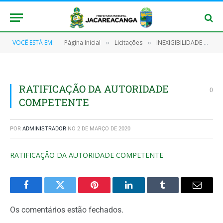
VOCÊ ESTÁ EM:
Página Inicial
Licitações
INEXIGIBILIDADE Nº 012/2019 (CONTRATAÇÃO DE SERVIÇOS MÉDICOS ESPECIALIZADOS)
»
»
RATIFICAÇÃO DA AUTORIDADE
0
COMPETENTE
POR
ADMINISTRADOR
NO
2 DE MARÇO DE 2020
RATIFICAÇÃO DA AUTORIDADE COMPETENTE
Facebook
Twitter
Pinterest
O
Tumblr
E-
LinkedIn
mail
Os comentários estão fechados.