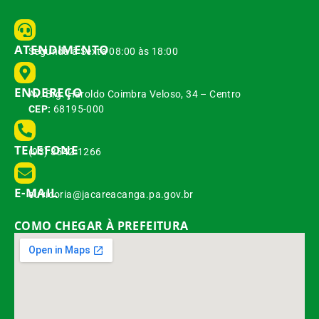
ATENDIMENTO
Segunda à Sexta 08:00 às 18:00
ENDEREÇO
Av. Brg. Haroldo Coimbra Veloso, 34 – Centro
CEP:
68195-000
TELEFONE
(93) 3542-1266
E-MAIL
ouvidoria@jacareacanga.pa.gov.br
COMO CHEGAR À PREFEITURA