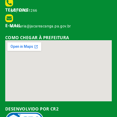
TELEFONE
(93) 3542-1266
E-MAIL
ouvidoria@jacareacanga.pa.gov.br
COMO CHEGAR À PREFEITURA
DESENVOLVIDO POR CR2