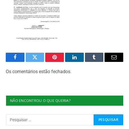
Facebook
Twitter
Pinterest
O
Tumblr
E-
LinkedIn
mail
Os comentários estão fechados.
NÃO ENCONTROU O QUE QUERIA?