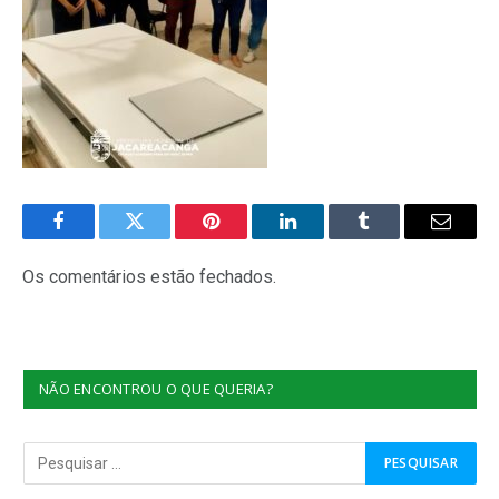
Facebook
Twitter
Pinterest
O
Tumblr
E-
LinkedIn
mail
Os comentários estão fechados.
NÃO ENCONTROU O QUE QUERIA?