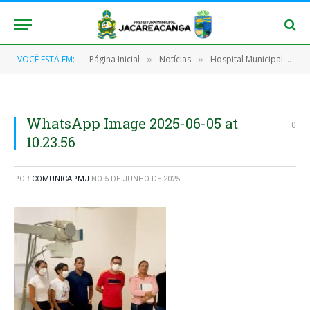
VOCÊ ESTÁ EM:
Página Inicial
Notícias
Hospital Municipal de Jacareacanga realiza os atendimentos de raio X com maior qualidade
»
»
WhatsApp Image 2025-06-05 at
0
10.23.56
POR
COMUNICAPMJ
NO
5 DE JUNHO DE 2025