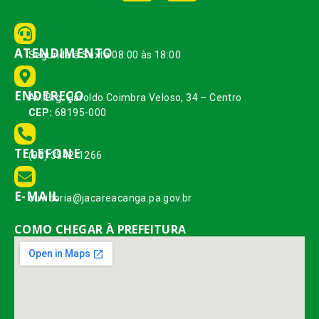
ATENDIMENTO
Segunda à Sexta 08:00 às 18:00
ENDEREÇO
Av. Brg. Haroldo Coimbra Veloso, 34 – Centro
CEP:
68195-000
TELEFONE
(93) 3542-1266
E-MAIL
ouvidoria@jacareacanga.pa.gov.br
COMO CHEGAR À PREFEITURA