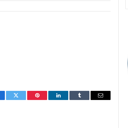
cebook
Twitter
Pinterest
O
Tumblr
E-
LinkedIn
mail