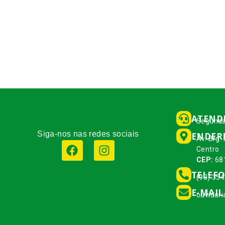
ATEND
Segunda
Siga-nos nas redes sociais
ENDER
Av. Brg.
Centro
CEP:
68
TELEF
(93) 35
E-MAIL
ouvidor