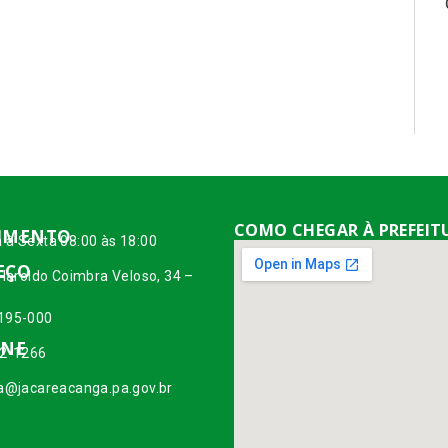
COMO CHEGAR À PREFEIT
IMENTO
 à Sexta 08:00 às 18:00
EÇO
 Haroldo Coimbra Veloso, 34 –
195-000
ONE
42-1266
ia@jacareacanga.pa.gov.br