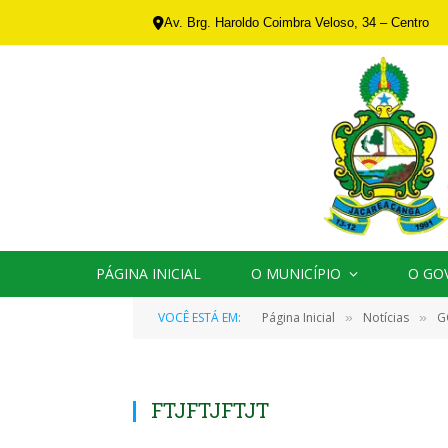
Av. Brg. Haroldo Coimbra Veloso, 34 – Centro
PÁGINA INICIAL
O MUNICÍPIO
O GO
VOCÊ ESTÁ EM:
Página Inicial
Notícias
G
»
»
FTJFTJFTJT