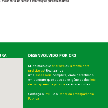
URA
DESENVOLVIDO POR CR2
Muito mais que
criar site
ou
sistema para
prefeituras
! Realizamos
uma
assessoria
completa, onde garantimos
em contrato que todas as exigências das
leis
de transparência pública
serão atendidas.
Conheça o
PNTP
e o
Radar da Transparência
Pública