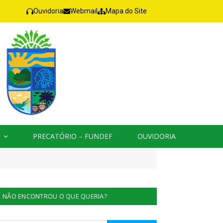
Ouvidoria
Webmail
Mapa do Site
PRECATÓRIO – FUNDEF
OUVIDORIA
NÃO ENCONTROU O QUE QUERIA?