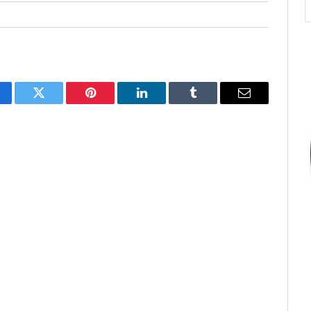
cebook
Twitter
Pinterest
O
Tumblr
E-
LinkedIn
mail