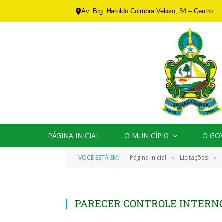
Av. Brg. Haroldo Coimbra Veloso, 34 – Centro
PÁGINA INICIAL
O MUNICÍPIO
O GO
VOCÊ ESTÁ EM:
Página Inicial
Licitações
»
»
PARECER CONTROLE INTERNO 