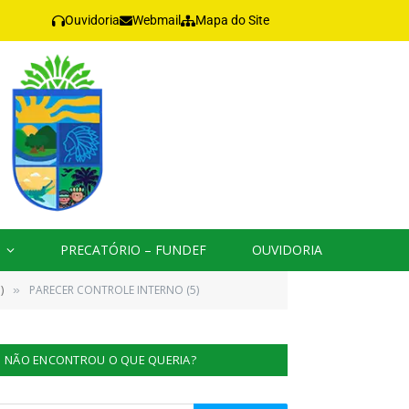
Ouvidoria
Webmail
Mapa do Site
PRECATÓRIO – FUNDEF
OUVIDORIA
)
PARECER CONTROLE INTERNO (5)
»
NÃO ENCONTROU O QUE QUERIA?