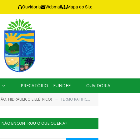
Ouvidoria
Webmail
Mapa do Site
PRECATÓRIO – FUNDEF
OUVIDORIA
ÃO, HIDRÁULICO E ELÉTRICO)
TERMO RATIFICAÇÃO (1)
»
NÃO ENCONTROU O QUE QUERIA?