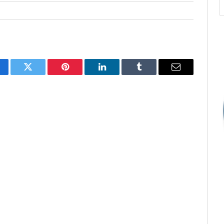
cebook
Twitter
Pinterest
O
Tumblr
E-
LinkedIn
mail