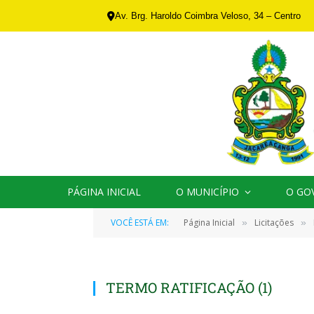
Av. Brg. Haroldo Coimbra Veloso, 34 – Centro
PÁGINA INICIAL
O MUNICÍPIO
O GO
VOCÊ ESTÁ EM:
Página Inicial
Licitações
»
»
TERMO RATIFICAÇÃO (1)