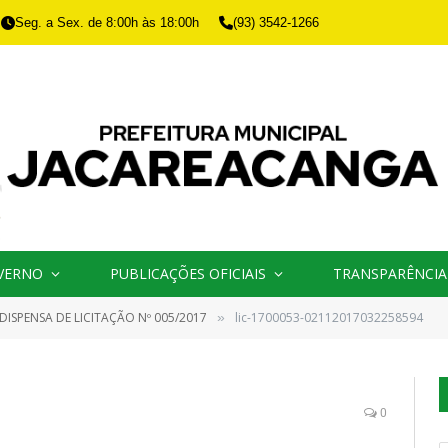
Seg. a Sex. de 8:00h às 18:00h
(93) 3542-1266
VERNO
PUBLICAÇÕES OFICIAIS
TRANSPARÊNCIA
DISPENSA DE LICITAÇÃO Nº 005/2017
lic-1700053-02112017032258594
»
0