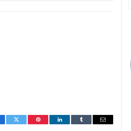
cebook
Twitter
Pinterest
O
Tumblr
E-