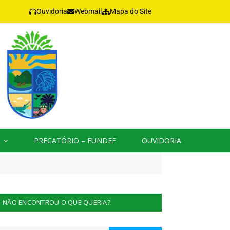
Ouvidoria
Webmail
Mapa do Site
PRECATÓRIO – FUNDEF
OUVIDORIA
NÃO ENCONTROU O QUE QUERIA?