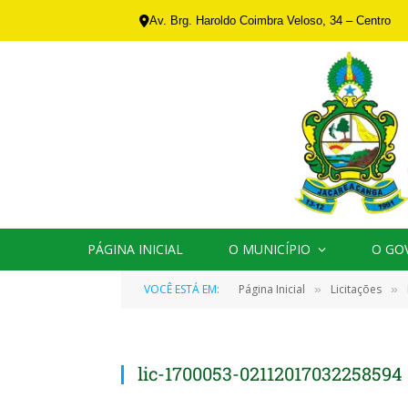
Av. Brg. Haroldo Coimbra Veloso, 34 – Centro
PÁGINA INICIAL
O MUNICÍPIO
O GO
VOCÊ ESTÁ EM:
Página Inicial
Licitações
»
»
lic-1700053-02112017032258594