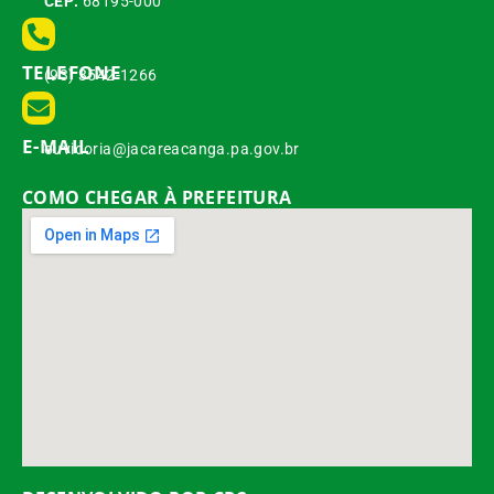
CEP:
68195-000
TELEFONE
(93) 3542-1266
E-MAIL
ouvidoria@jacareacanga.pa.gov.br
COMO CHEGAR À PREFEITURA