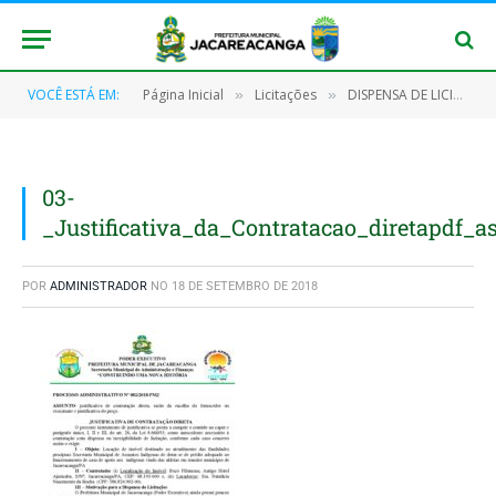
VOCÊ ESTÁ EM:
Página Inicial
Licitações
DISPENSA DE LICITAÇÃO Nº 002/2018 – PMJ
»
»
03-
_Justificativa_da_Contratacao_diretapdf_
POR
ADMINISTRADOR
NO
18 DE SETEMBRO DE 2018