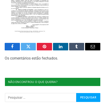
Facebook
Twitter
Pinterest
O
Tumblr
E-
LinkedIn
mail
Os comentários estão fechados.
NÃO ENCONTROU O QUE QUERIA?