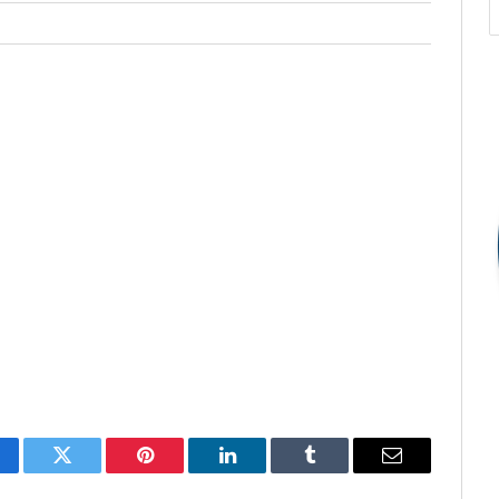
cebook
Twitter
Pinterest
O
Tumblr
E-