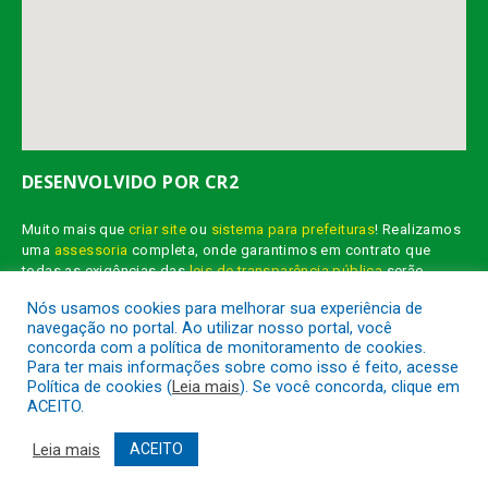
DESENVOLVIDO POR CR2
Muito mais que
criar site
ou
sistema para prefeituras
! Realizamos
uma
assessoria
completa, onde garantimos em contrato que
todas as exigências das
leis de transparência pública
serão
atendidas.
Nós usamos cookies para melhorar sua experiência de
navegação no portal. Ao utilizar nosso portal, você
Conheça o
PNTP
e o
Radar da Transparência Pública
concorda com a política de monitoramento de cookies.
Para ter mais informações sobre como isso é feito, acesse
Política de cookies (
Leia mais
). Se você concorda, clique em
ACEITO.
Prefeitura Municipal de Jacareacanga.
Todos os direitos reservados a
Leia mais
ACEITO
Mapa do Site
Acessar Área Administrativa
Acessar o Webmail