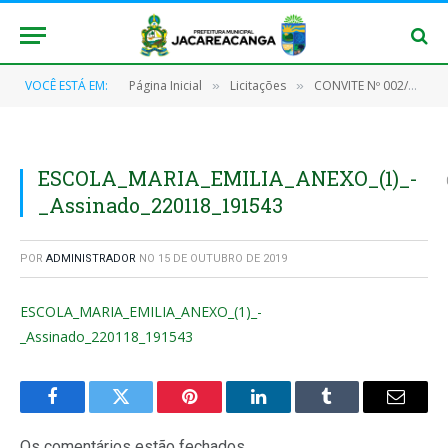
VOCÊ ESTÁ EM:
Página Inicial
Licitações
CONVITE Nº 002/2017
»
»
ESCOLA_MARIA_EMILIA_ANEXO_(1)_-
_Assinado_220118_191543
POR
ADMINISTRADOR
NO
15 DE OUTUBRO DE 2019
ESCOLA_MARIA_EMILIA_ANEXO_(1)_-
_Assinado_220118_191543
Facebook
Twitter
Pinterest
O
Tumblr
E-
LinkedIn
mail
Os comentários estão fechados.