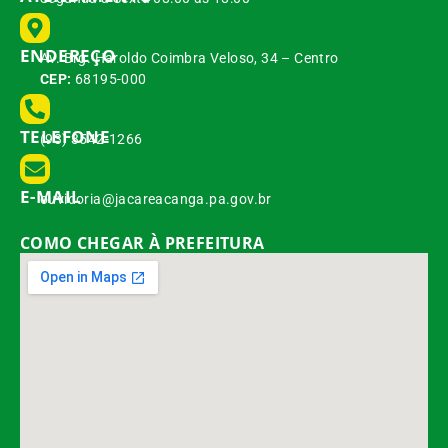
ENDEREÇO
Av. Brg. Haroldo Coimbra Veloso, 34 – Centro
CEP:
68195-000
TELEFONE
(93) 3542-1266
E-MAIL
ouvidoria@jacareacanga.pa.gov.br
COMO CHEGAR À PREFEITURA