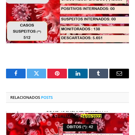
Facebook
Twitter
Pinterest
O
Tumblr
E-
LinkedIn
mail
RELACIONADOS
POSTS