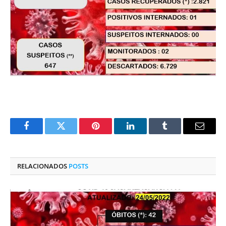
Facebook
Twitter
Pinterest
O
Tumblr
E-
LinkedIn
mail
RELACIONADOS
POSTS