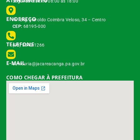
ATENDIMENTO
Segunda à Sexta 08:00 às 18:00
ENDEREÇO
Av. Brg. Haroldo Coimbra Veloso, 34 – Centro
CEP:
68195-000
TELEFONE
(93) 3542-1266
E-MAIL
ouvidoria@jacareacanga.pa.gov.br
COMO CHEGAR À PREFEITURA