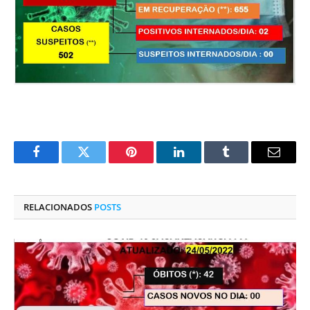
Facebook
Twitter
Pinterest
O
Tumblr
E-
LinkedIn
mail
RELACIONADOS
POSTS