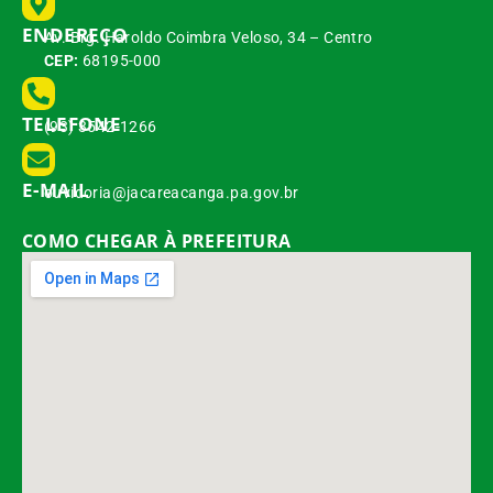
ENDEREÇO
Av. Brg. Haroldo Coimbra Veloso, 34 – Centro
CEP:
68195-000
TELEFONE
(93) 3542-1266
E-MAIL
ouvidoria@jacareacanga.pa.gov.br
COMO CHEGAR À PREFEITURA