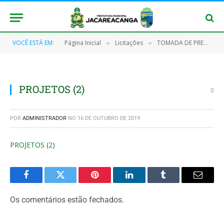
VOCÊ ESTÁ EM:
Página Inicial
Licitações
TOMADA DE PREÇOS Nº 007/2017
»
»
PROJETOS (2)
0
POR
ADMINISTRADOR
NO
16 DE OUTUBRO DE 2019
PROJETOS (2)
Facebook
Twitter
Pinterest
O
Tumblr
E-
LinkedIn
mail
Os comentários estão fechados.