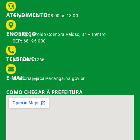
ATENDIMENTO
Segunda à Sexta 08:00 às 18:00
ENDEREÇO
Av. Brg. Haroldo Coimbra Veloso, 34 – Centro
CEP:
68195-000
TELEFONE
(93) 3542-1266
E-MAIL
ouvidoria@jacareacanga.pa.gov.br
COMO CHEGAR À PREFEITURA