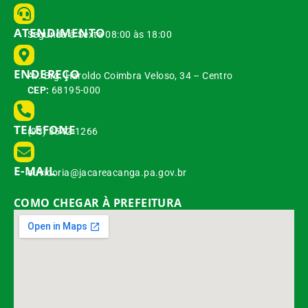
ATENDIMENTO
Segunda à Sexta 08:00 às 18:00
ENDEREÇO
Av. Brg. Haroldo Coimbra Veloso, 34 – Centro
CEP:
68195-000
TELEFONE
(93) 3542-1266
E-MAIL
ouvidoria@jacareacanga.pa.gov.br
COMO CHEGAR À PREFEITURA