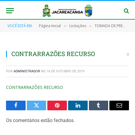
VOCÊ ESTÁ EM:
Página Inicial
Licitações
TOMADA DE PREÇOS Nº 006/2017
»
»
CONTRARRAZÕES RECURSO
0
POR
ADMINISTRADOR
NO
16 DE OUTUBRO DE 2019
CONTRARRAZÕES RECURSO
Facebook
Twitter
Pinterest
O
Tumblr
E-
LinkedIn
mail
Os comentários estão fechados.