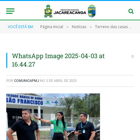
VOCÊ ESTÁ EM:
Página Inicial
Notícias
Terreno das casas populares em Jacareacanga recebe visita técnica da Caixa Econômica
»
»
WhatsApp Image 2025-04-03 at
0
16.44.27
POR
COMUNICAPMJ
NO
3 DE ABRIL DE 2025