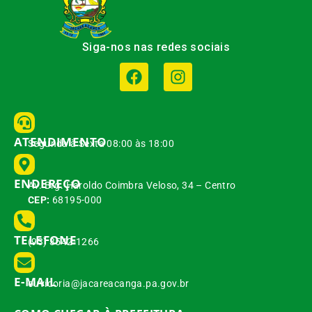
Siga-nos nas redes sociais
ATENDIMENTO
Segunda à Sexta 08:00 às 18:00
ENDEREÇO
Av. Brg. Haroldo Coimbra Veloso, 34 – Centro
CEP:
68195-000
TELEFONE
(93) 3542-1266
E-MAIL
ouvidoria@jacareacanga.pa.gov.br