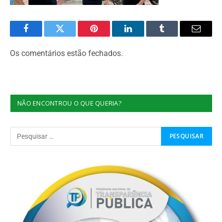
Facebook
Twitter
Pinterest
O
Tumblr
E-
LinkedIn
mail
Os comentários estão fechados.
NÃO ENCONTROU O QUE QUERIA?