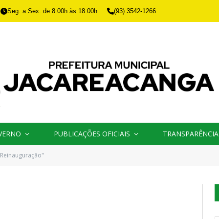
Seg. a Sex. de 8:00h às 18:00h
(93) 3542-1266
VERNO
PUBLICAÇÕES OFICIAIS
TRANSPARÊNCIA
"Reinauguração"
O