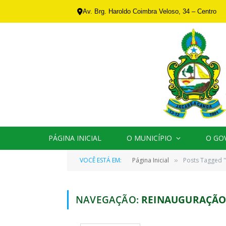
Av. Brg. Haroldo Coimbra Veloso, 34 – Centro
PÁGINA INICIAL
O MUNICÍPIO
O GO
VOCÊ ESTÁ EM:
Página Inicial
Posts Tagged 
»
NAVEGAÇÃO:
REINAUGURAÇÃ