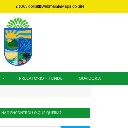
Ouvidoria
Webmail
Mapa do Site
PRECATÓRIO – FUNDEF
OUVIDORIA
NÃO ENCONTROU O QUE QUERIA?