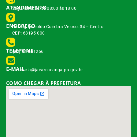
ATENDIMENTO
Segunda à Sexta 08:00 às 18:00
ENDEREÇO
Av. Brg. Haroldo Coimbra Veloso, 34 – Centro
CEP:
68195-000
TELEFONE
(93) 3542-1266
E-MAIL
ouvidoria@jacareacanga.pa.gov.br
COMO CHEGAR À PREFEITURA