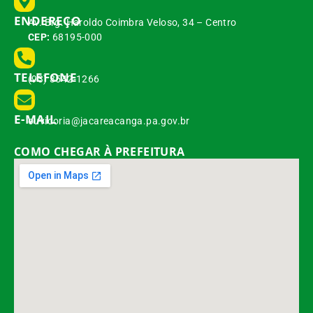
ENDEREÇO
Av. Brg. Haroldo Coimbra Veloso, 34 – Centro
CEP:
68195-000
TELEFONE
(93) 3542-1266
E-MAIL
ouvidoria@jacareacanga.pa.gov.br
COMO CHEGAR À PREFEITURA