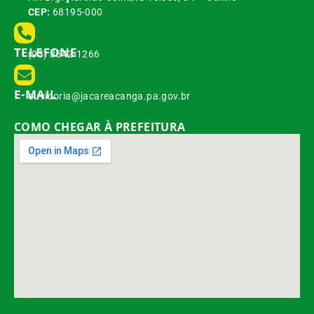
CEP:
68195-000
TELEFONE
(93) 3542-1266
E-MAIL
ouvidoria@jacareacanga.pa.gov.br
COMO CHEGAR À PREFEITURA