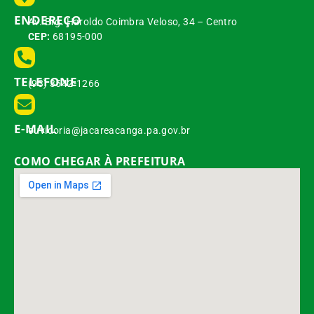
ENDEREÇO
Av. Brg. Haroldo Coimbra Veloso, 34 – Centro
CEP:
68195-000
TELEFONE
(93) 3542-1266
E-MAIL
ouvidoria@jacareacanga.pa.gov.br
COMO CHEGAR À PREFEITURA