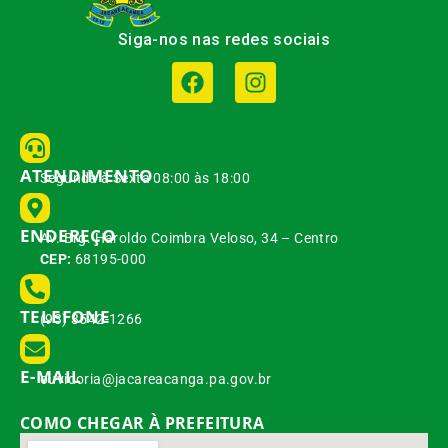
Siga-nos nas redes sociais
ATENDIMENTO
Segunda à Sexta 08:00 às 18:00
ENDEREÇO
Av. Brg. Haroldo Coimbra Veloso, 34 – Centro
CEP:
68195-000
TELEFONE
(93) 3542-1266
E-MAIL
ouvidoria@jacareacanga.pa.gov.br
COMO CHEGAR À PREFEITURA