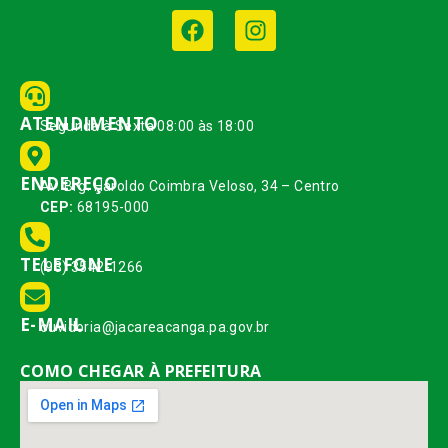
ATENDIMENTO
Segunda à Sexta 08:00 às 18:00
ENDEREÇO
Av. Brg. Haroldo Coimbra Veloso, 34 – Centro
CEP:
68195-000
TELEFONE
(93) 3542-1266
E-MAIL
ouvidoria@jacareacanga.pa.gov.br
COMO CHEGAR À PREFEITURA