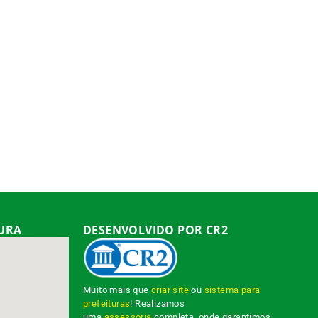
TURA
DESENVOLVIDO POR CR2
Muito mais que
criar site
ou
sistema para
prefeituras
! Realizamos
uma
assessoria
completa, onde garantimos