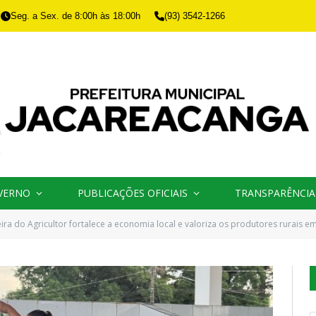
Seg. a Sex. de 8:00h às 18:00h
(93) 3542-1266
VERNO
PUBLICAÇÕES OFICIAIS
TRANSPARÊNCIA
eira do Agricultor fortalece a economia local e valoriza os produtores rurais 