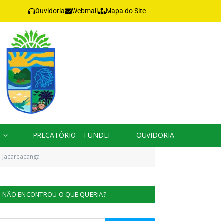
Ouvidoria
Webmail
Mapa do Site
PRECATÓRIO – FUNDEF
OUVIDORIA
em Jacareacanga
NÃO ENCONTROU O QUE QUERIA?