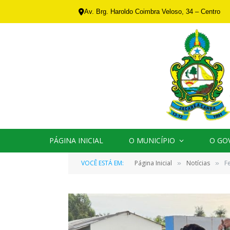
Av. Brg. Haroldo Coimbra Veloso, 34 – Centro
PÁGINA INICIAL
O MUNICÍPIO
O GO
VOCÊ ESTÁ EM:
Página Inicial
Notícias
F
»
»