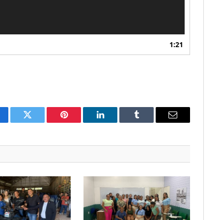
1:21
cebook
Twitter
Pinterest
O
Tumblr
E-
LinkedIn
mail