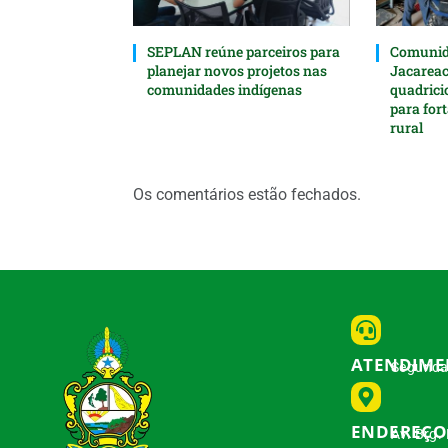
SEPLAN reúne parceiros para
Comunida
planejar novos projetos nas
Jacarea
comunidades indígenas
quadrici
para for
rural
Os comentários estão fechados.
ATENDIM
Segunda 
ENDEREÇO
Av. Brg.