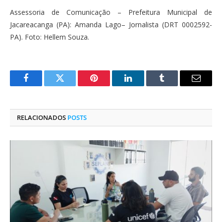
Assessoria de Comunicação – Prefeitura Municipal de
Jacareacanga (PA): Amanda Lago– Jornalista (DRT 0002592-
PA). Foto: Hellem Souza.
Facebook
Twitter
Pinterest
O
Tumblr
E-
LinkedIn
mail
RELACIONADOS
POSTS