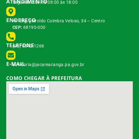
ATENDIMENTO
Segunda à Sexta 08:00 às 18:00
ENDEREÇO
Av. Brg. Haroldo Coimbra Veloso, 34 – Centro
CEP:
68195-000
TELEFONE
(93) 3542-1266
E-MAIL
ouvidoria@jacareacanga.pa.gov.br
COMO CHEGAR À PREFEITURA