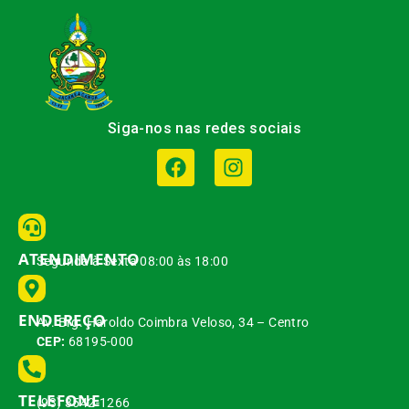
Siga-nos nas redes sociais
ATENDIMENTO
Segunda à Sexta 08:00 às 18:00
ENDEREÇO
Av. Brg. Haroldo Coimbra Veloso, 34 – Centro
CEP:
68195-000
TELEFONE
(93) 3542-1266