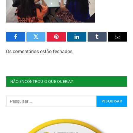
Facebook
Twitter
Pinterest
O
Tumblr
E-
LinkedIn
mail
Os comentários estão fechados.
NÃO ENCONTROU O QUE QUERIA?