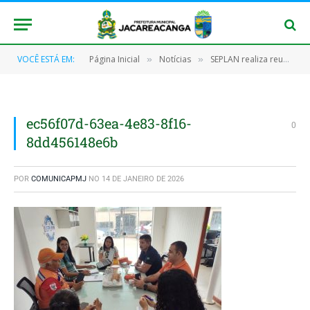
VOCÊ ESTÁ EM:
Página Inicial
Notícias
SEPLAN realiza reuniões estratégicas para fortalecer segurança, infraestrutura e cultura no município
»
»
ec56f07d-63ea-4e83-8f16-
0
8dd456148e6b
POR
COMUNICAPMJ
NO
14 DE JANEIRO DE 2026