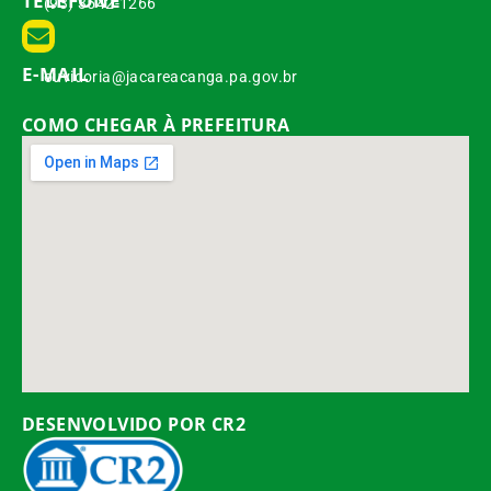
TELEFONE
(93) 3542-1266
E-MAIL
ouvidoria@jacareacanga.pa.gov.br
COMO CHEGAR À PREFEITURA
DESENVOLVIDO POR CR2