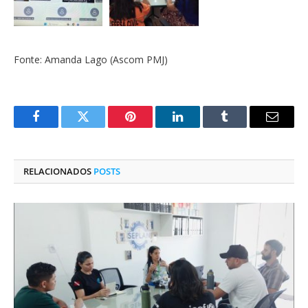
Fonte: Amanda Lago (Ascom PMJ)
Facebook
Twitter
Pinterest
O
Tumblr
E-
LinkedIn
mail
RELACIONADOS
POSTS