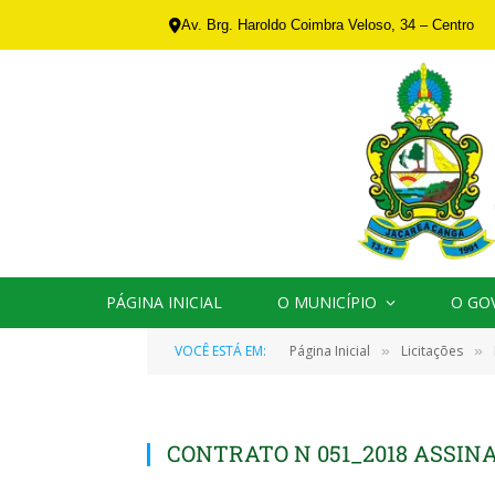
Av. Brg. Haroldo Coimbra Veloso, 34 – Centro
PÁGINA INICIAL
O MUNICÍPIO
O GO
VOCÊ ESTÁ EM:
Página Inicial
Licitações
»
»
CONTRATO N 051_2018 ASSIN