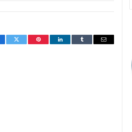
cebook
Twitter
Pinterest
O
Tumblr
E-
LinkedIn
mail