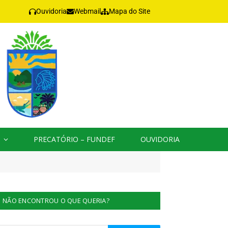
Ouvidoria
Webmail
Mapa do Site
PRECATÓRIO – FUNDEF
OUVIDORIA
NÃO ENCONTROU O QUE QUERIA?