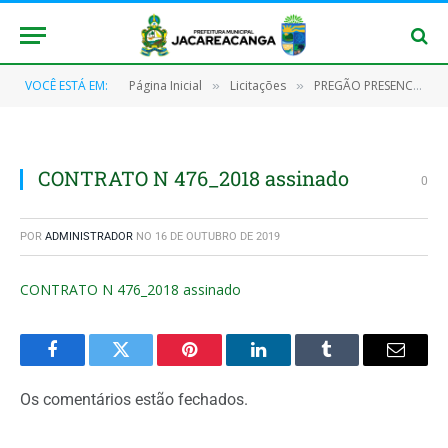
VOCÊ ESTÁ EM:
Página Inicial
Licitações
PREGÃO PRESENCIAL SRP Nº 038/2017
»
»
CONTRATO N 476_2018 assinado
0
POR
ADMINISTRADOR
NO
16 DE OUTUBRO DE 2019
CONTRATO N 476_2018 assinado
Facebook
Twitter
Pinterest
O
Tumblr
E-
LinkedIn
mail
Os comentários estão fechados.