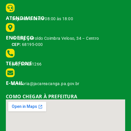
ATENDIMENTO
Segunda à Sexta 08:00 às 18:00
ENDEREÇO
Av. Brg. Haroldo Coimbra Veloso, 34 – Centro
CEP:
68195-000
TELEFONE
(93) 3542-1266
E-MAIL
ouvidoria@jacareacanga.pa.gov.br
COMO CHEGAR À PREFEITURA