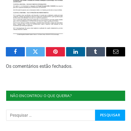
Facebook
Twitter
Pinterest
O
Tumblr
E-
LinkedIn
mail
Os comentários estão fechados.
NÃO ENCONTROU O QUE QUERIA?