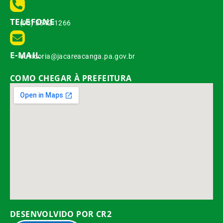
TELEFONE
(93) 3542-1266
E-MAIL
ouvidoria@jacareacanga.pa.gov.br
COMO CHEGAR À PREFEITURA
DESENVOLVIDO POR CR2