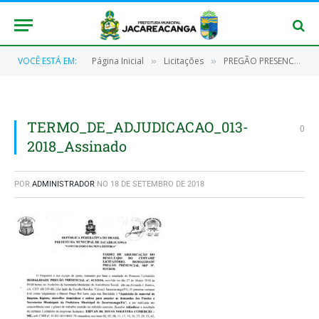
VOCÊ ESTÁ EM:
Página Inicial
Licitações
PREGÃO PRESENCIAL Nº 013/2018 – SRP
»
»
TERMO_DE_ADJUDICACAO_013-
0
2018_Assinado
POR
ADMINISTRADOR
NO
18 DE SETEMBRO DE 2018