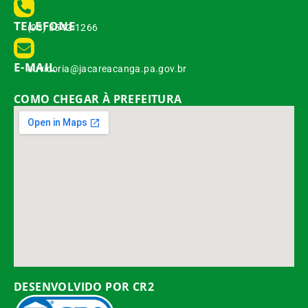
TELEFONE
(93) 3542-1266
E-MAIL
ouvidoria@jacareacanga.pa.gov.br
COMO CHEGAR À PREFEITURA
DESENVOLVIDO POR CR2