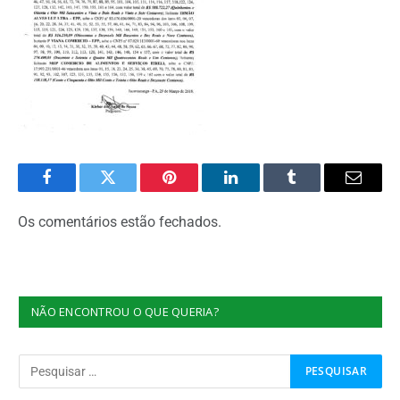
Facebook
Twitter
Pinterest
O
Tumblr
E-
LinkedIn
mail
Os comentários estão fechados.
NÃO ENCONTROU O QUE QUERIA?