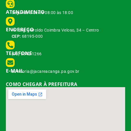
ATENDIMENTO
Segunda à Sexta 08:00 às 18:00
ENDEREÇO
Av. Brg. Haroldo Coimbra Veloso, 34 – Centro
CEP:
68195-000
TELEFONE
(93) 3542-1266
E-MAIL
ouvidoria@jacareacanga.pa.gov.br
COMO CHEGAR À PREFEITURA