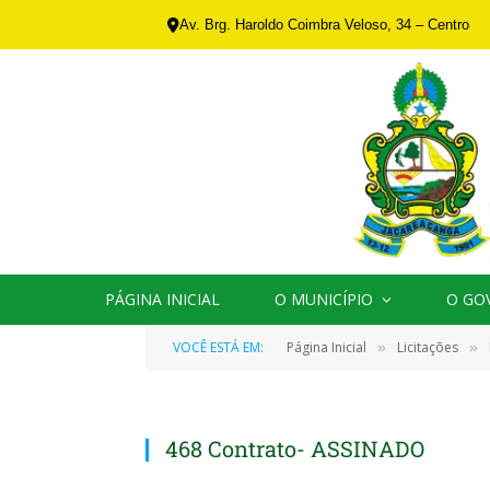
Av. Brg. Haroldo Coimbra Veloso, 34 – Centro
PÁGINA INICIAL
O MUNICÍPIO
O GO
VOCÊ ESTÁ EM:
Página Inicial
Licitações
»
»
468 Contrato- ASSINADO