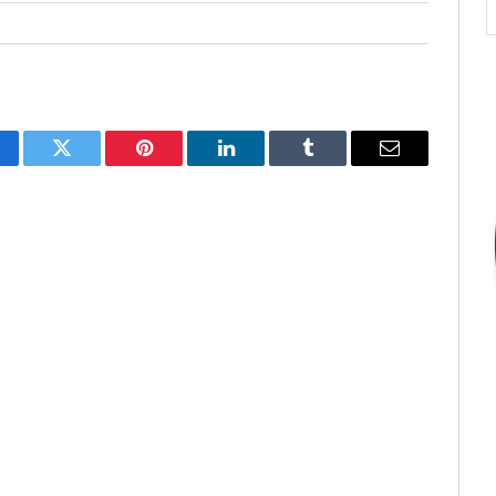
cebook
Twitter
Pinterest
O
Tumblr
E-
LinkedIn
mail