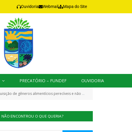
Ouvidoria
Webmail
Mapa do Site
PRECATÓRIO – FUNDEF
OUVIDORIA
tinados aos alunos da rede municipal (Ensino infantil, Fundamental, Médio, EJA e Escolas Indígenas))
NÃO ENCONTROU O QUE QUERIA?