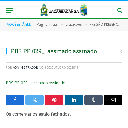
VOCÊ ESTÁ EM:
Página Inicial
Licitações
PREGÃO PRESENCIAL Nº 029/2019-SRP (Registro de preços para eventual aquisição de artigos de armarinho)
»
»
PBS PP 029_. assinado.assinado
0
POR
ADMINISTRADOR
NO
8 DE OUTUBRO DE 2019
PBS PP 029_. assinado.assinado
Facebook
Twitter
Pinterest
O
Tumblr
E-
LinkedIn
mail
Os comentários estão fechados.