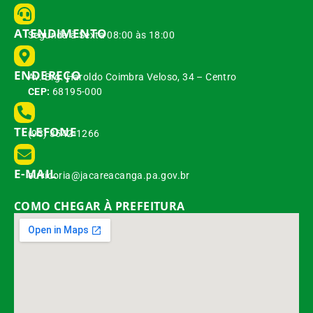
ATENDIMENTO
Segunda à Sexta 08:00 às 18:00
ENDEREÇO
Av. Brg. Haroldo Coimbra Veloso, 34 – Centro
CEP:
68195-000
TELEFONE
(93) 3542-1266
E-MAIL
ouvidoria@jacareacanga.pa.gov.br
COMO CHEGAR À PREFEITURA