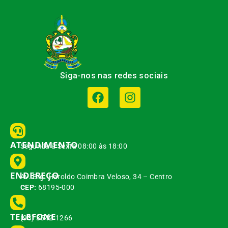
Siga-nos nas redes sociais
ATENDIMENTO
Segunda à Sexta 08:00 às 18:00
ENDEREÇO
Av. Brg. Haroldo Coimbra Veloso, 34 – Centro
CEP:
68195-000
TELEFONE
(93) 3542-1266