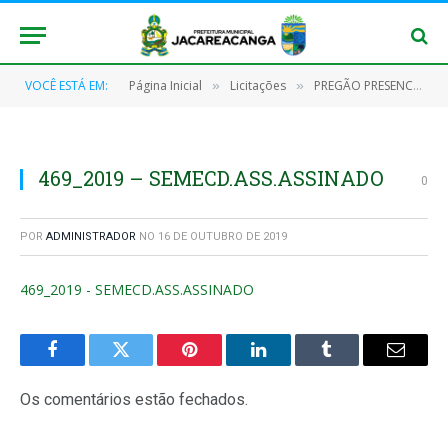
VOCÊ ESTÁ EM:
Página Inicial
Licitações
PREGÃO PRESENCIAL Nº 032/2018-SRP
»
»
469_2019 – SEMECD.ASS.ASSINADO
0
POR
ADMINISTRADOR
NO
16 DE OUTUBRO DE 2019
469_2019 - SEMECD.ASS.ASSINADO
Facebook
Twitter
Pinterest
O
Tumblr
E-
LinkedIn
mail
Os comentários estão fechados.