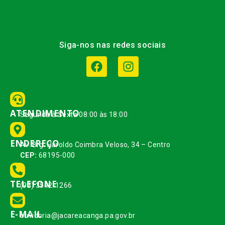
Siga-nos nas redes sociais
ATENDIMENTO
Segunda à Sexta 08:00 às 18:00
ENDEREÇO
Av. Brg. Haroldo Coimbra Veloso, 34 – Centro
CEP:
68195-000
TELEFONE
(93) 3542-1266
E-MAIL
ouvidoria@jacareacanga.pa.gov.br