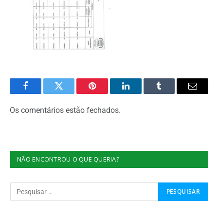
Facebook
Twitter
Pinterest
O
Tumblr
E-
LinkedIn
mail
Os comentários estão fechados.
NÃO ENCONTROU O QUE QUERIA?