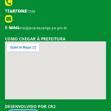
TELEFONE
(93) 3542-1266
E-MAIL
ouvidoria@jacareacanga.pa.gov.br
COMO CHEGAR À PREFEITURA
DESENVOLVIDO POR CR2