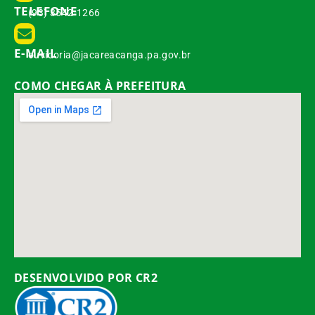
TELEFONE
(93) 3542-1266
E-MAIL
ouvidoria@jacareacanga.pa.gov.br
COMO CHEGAR À PREFEITURA
DESENVOLVIDO POR CR2