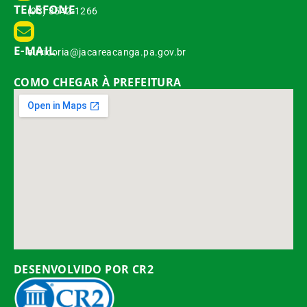
TELEFONE
(93) 3542-1266
E-MAIL
ouvidoria@jacareacanga.pa.gov.br
COMO CHEGAR À PREFEITURA
DESENVOLVIDO POR CR2