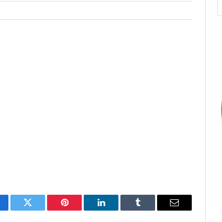
cebook
Twitter
Pinterest
O
Tumblr
E-