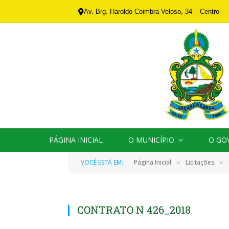
Av. Brg. Haroldo Coimbra Veloso, 34 – Centro
PÁGINA INICIAL
O MUNICÍPIO
O GO
VOCÊ ESTÁ EM:
Página Inicial
Licitações
»
»
CONTRATO N 426_2018