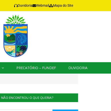
Ouvidoria
Webmail
Mapa do Site
PRECATÓRIO – FUNDEF
OUVIDORIA
NÃO ENCONTROU O QUE QUERIA?